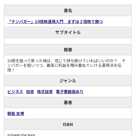
書名
「テンバガー」10倍株運用入門 まずは２倍株で勝つ
サブタイトル
概要
10倍を狙って買った株は、信じて持ち続けていればいいのか？ テ
ンバガーを狙いつつ、着実に利益を積み重ねていける運用法を伝
授！
ジャンル
ビジネス
投資
株式投資
電子書籍版あり
著者
朝香 友博
ISBN
9784862042668