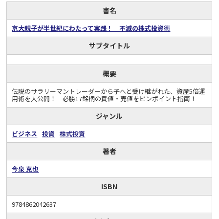
書名
京大親子が半世紀にわたって実践！ 不滅の株式投資術
サブタイトル
概要
伝説のサラリーマントレーダーから子へと受け継がれた、資産5倍運
用術を大公開！ 必勝17銘柄の買値・売値をピンポイント指南！
ジャンル
ビジネス
投資
株式投資
著者
今泉 克也
ISBN
9784862042637