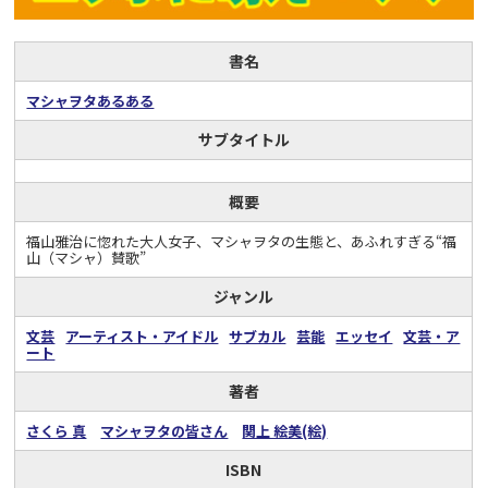
書名
マシャヲタあるある
サブタイトル
概要
福山雅治に惚れた大人女子、マシャヲタの生態と、あふれすぎる“福
山（マシャ）賛歌”
ジャンル
文芸
アーティスト・アイドル
サブカル
芸能
エッセイ
文芸・ア
ート
著者
さくら 真
マシャヲタの皆さん
関上 絵美(絵)
ISBN