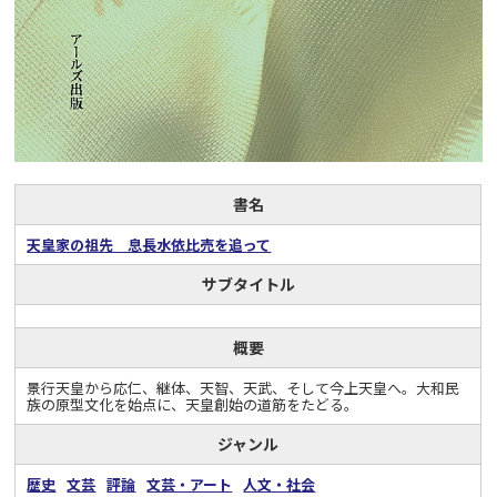
書名
天皇家の祖先 息長水依比売を追って
サブタイトル
概要
景行天皇から応仁、継体、天智、天武、そして今上天皇へ。大和民
族の原型文化を始点に、天皇創始の道筋をたどる。
ジャンル
歴史
文芸
評論
文芸・アート
人文・社会