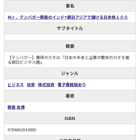
書名
Ｍｒ．テンバガー朝香のインド+親日アジアで儲ける日本株１００
サブタイトル
概要
【テンバガー】獲得のカギは『日本の未来と企業の繁栄のカギを握
る親日ビジネス圏』
ジャンル
ビジネス
投資
株式投資
電子書籍版あり
著者
朝香 友博
ISBN
9784862042880