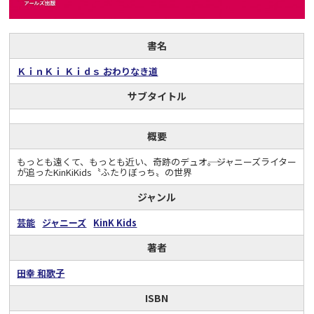
書名
ＫｉｎＫｉ Ｋｉｄｓ おわりなき道
サブタイトル
概要
もっとも遠くて、もっとも近い、奇跡のデュオ――。ジャニーズライター
が追ったKinKiKids〝ふたりぼっち〟の世界
ジャンル
芸能
ジャニーズ
KinK Kids
著者
田幸 和歌子
ISBN