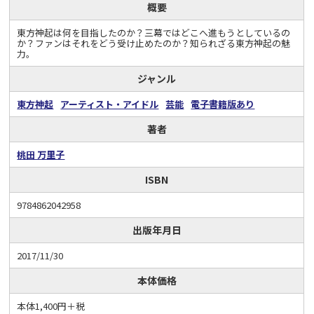
概要
東方神起は何を目指したのか？三幕ではどこへ進もうとしているの
か？ファンはそれをどう受け止めたのか？知られざる東方神起の魅
力。
ジャンル
東方神起
アーティスト・アイドル
芸能
電子書籍版あり
著者
桃田 万里子
ISBN
9784862042958
出版年月日
2017/11/30
本体価格
本体1,400円＋税