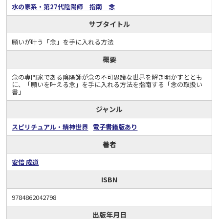
水の家系・第27代陰陽師 指南 念
サブタイトル
願いが叶う「念」を手に入れる方法
概要
念の専門家である陰陽師が念の不可思議な世界を解き明かすととも
に、「願いを叶える念」を手に入れる方法を指南する「念の取扱い
書」
ジャンル
スピリチュアル・精神世界
電子書籍版あり
著者
安倍 成道
ISBN
9784862042798
出版年月日