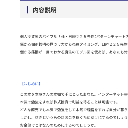
内容説明
個人投資家のバイブル「株・日経２２５先物2パターンチャー
儲かる個別銘柄の見つけ方から売買タイミング、日経２２５先物
儲かる銘柄が一目でわかる魔法のモデル図を使あば、あなたも常
【はじめに】
この本を本屋さんの本棚で手にとったあなた。インターネット書
本気で勉強をすれば株式投資で利益を得ることは可能です。
どんな商売でも本気で勉強をして本気で経営をすれば自分が暮ら
しかし、商売というものはお金を稼ぐためだけにするのでしょう
お金儲けとはなんのためにするのでしょうか。