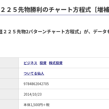
２２５先物勝利のチャート方程式［増
経２２５先物2パターンチャート方程式」が、データ
ビジネス
投資
株式投資
ついてる仙人
9784862042705
2014/10/23
本体1,500円＋税