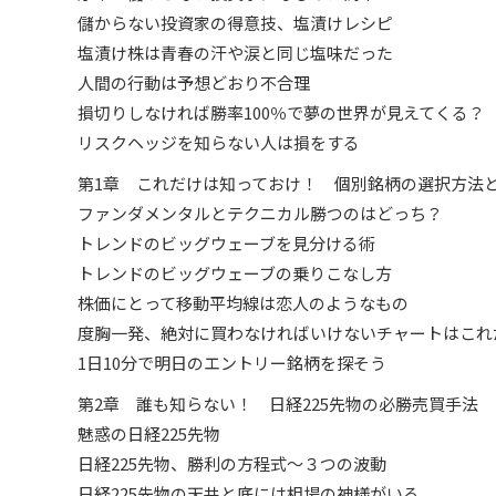
儲からない投資家の得意技、塩漬けレシピ
塩漬け株は青春の汗や涙と同じ塩味だった
人間の行動は予想どおり不合理
損切りしなければ勝率100％で夢の世界が見えてくる？
リスクヘッジを知らない人は損をする
第1章 これだけは知っておけ！ 個別銘柄の選択方法
ファンダメンタルとテクニカル勝つのはどっち？
トレンドのビッグウェーブを見分ける術
トレンドのビッグウェーブの乗りこなし方
株価にとって移動平均線は恋人のようなもの
度胸一発、絶対に買わなければいけないチャートはこれ
1日10分で明日のエントリー銘柄を探そう
第2章 誰も知らない！ 日経225先物の必勝売買手法
魅惑の日経225先物
日経225先物、勝利の方程式～３つの波動
日経225先物の天井と底には相場の神様がいる