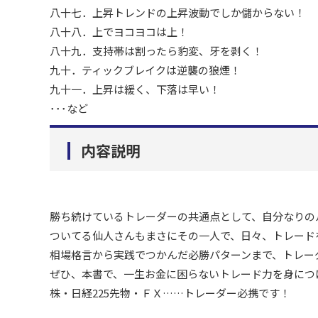
八十七．上昇トレンドの上昇波動でしか儲からない！
八十八．上でヨコヨコは上！
八十九．支持帯は割ったら豹変、牙を剥く！
九十．ティックブレイクは逆襲の狼煙！
九十一．上昇は緩く、下落は早い！
･･･など
内容説明
勝ち続けているトレーダーの共通点として、自分なりの
ついてる仙人さんもまさにその一人で、日々、トレード
相場格言から実践でつかんだ必勝パターンまで、トレー
ぜひ、本書で、一生お金に困らないトレード力を身につ
株・日経225先物・ＦＸ……トレーダー必携です！