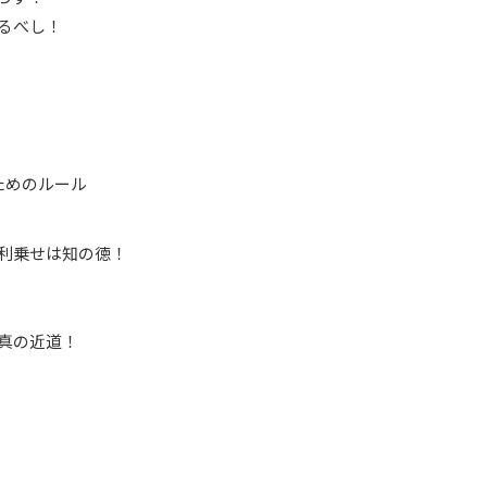
るべし！
ためのルール
利乗せは知の徳！
真の近道！