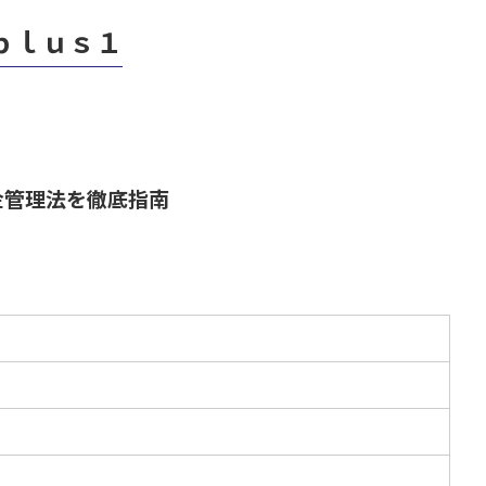
ｐｌｕｓ１
金管理法を徹底指南