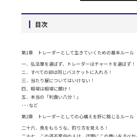
目次
第1章 トレーダーとして生きていくための基本ルール
一．弘法筆を選ばず、トレーダーはチャートを選ばず！
ニ．すべての卵は同じバスケットに入れろ！
三．当たり屋についてはいけない！
四．相場は相場に聞け！
五．本当の「利食い八分！」
･･･など
第2章 トレーダーとしての心構えを肝に銘じるルール
二十六．魚をもらうな、釣り方を覚えろ！
二十七．この道不案内の人は、迂闊にこの商いをすべか