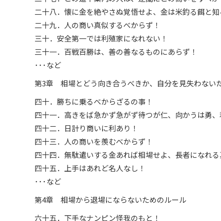
二十八．懐に金を絶やさぬ覚悟せよ、金は米釣る餌と知
二十九．人の商い真似するべからず！
三十．安全第一では利殖家になれない！
三十一．百戦百勝は、善の善なるものにあらず！
･･･など
第3章 相場とどう向き合うべきか、自分を見失わない
四十．勝ちに乗るべからざるの事！
四十一．高きをば急かず急がず待つが仁、向かうは勇、
四十二．日計り商いに利あり！
四十三．人の商いを羨むべからず！
四十四．無駄遣いする金あれば相場せよ、長者になれる
四十五．上手はあれど名人なし！
･･･など
第4章 相場から退場にならないためのルール
六十五．下手なナンピン怪我のもと！