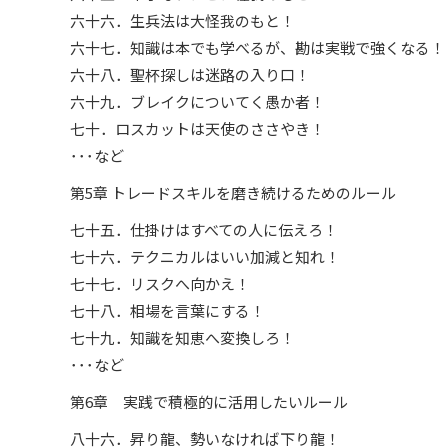
六十六．生兵法は大怪我のもと！
六十七．知識は本でも学べるが、勘は実戦で強くなる！
六十八．聖杯探しは迷路の入り口！
六十九．ブレイクについてく愚か者！
七十．ロスカットは天使のささやき！
･･･など
第5章 トレードスキルを磨き続けるためのルール
七十五．仕掛けはすべての人に伝えろ！
七十六．テクニカルはいい加減と知れ！
七十七．リスクへ向かえ！
七十八．相場を言葉にする！
七十九．知識を知恵へ変換しろ！
･･･など
第6章 実践で積極的に活用したいルール
八十六．昇り龍、勢いなければ下り龍！