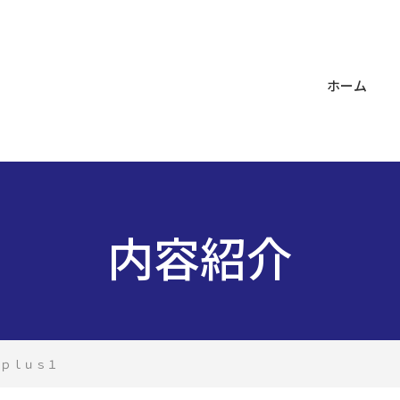
ホーム
内容紹介
ｐｌｕｓ１