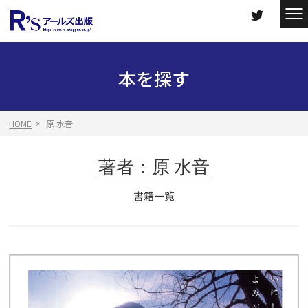
本を探す
HOME
原 水音
著者：原 水音
書籍一覧