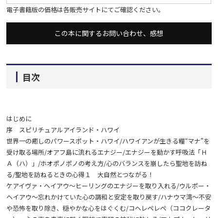
電子書籍版の価格は各販売サイトにてご確認ください。
この本に関するお問い合わせ、感想
目次
はじめに
序 スピリチュアルアイランド・ハワイ
世界一の癒しのパワースポット・ハワイ/ハワイアンが生きる糧“マナ”を
受け取る場所/オアフ島に流れるエナジー/エナジーを動かす呼吸法「Ｈ
Ａ（ハ）」/ホオポノポノの考え方/心のバランスを崩したら聖地を訪ね
る/聖地を訪ねるときの心得１ 大自然とつながる！
ケアイヴァ・ヘイアウ～ヒーリングのエナジーを取り入れる/ウルポー・
ヘイアウ～忘れかけていた心の調和と安定を取り戻す/ハナウマ湾～不安
や恐怖を取り除き、穏やかな心をはぐくむ/コヘレペレペ（ココクレータ