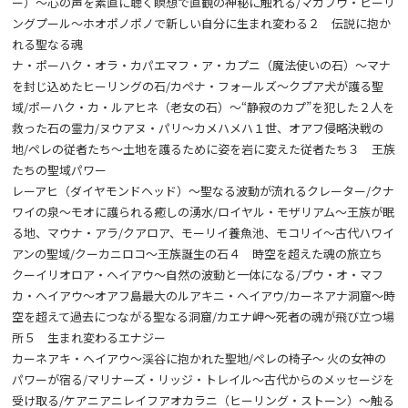
ー）～心の声を素直に聴く瞑想で直観の神秘に触れる/マカプウ・ヒーリ
ングプール～ホオポノポノで新しい自分に生まれ変わる２ 伝説に抱か
れる聖なる魂
ナ・ポーハク・オラ・カパエマフ・ア・カプニ（魔法使いの石）～マナ
を封じ込めたヒーリングの石/カペナ・フォールズ～クプア犬が護る聖
域/ポーハク・カ・ルアヒネ（老女の石）～“静寂のカプ”を犯した２人を
救った石の霊力/ヌウアヌ・パリ～カメハメハ１世、オアフ侵略決戦の
地/ペレの従者たち～土地を護るために姿を岩に変えた従者たち３ 王族
たちの聖域パワー
レーアヒ（ダイヤモンドヘッド）～聖なる波動が流れるクレーター/クナ
ワイの泉～モオに護られる癒しの湧水/ロイヤル・モザリアム～王族が眠
る地、マウナ・アラ/クアロア、モーリイ養魚池、モコリイ～古代ハワイ
アンの聖域/クーカニロコ～王族誕生の石４ 時空を超えた魂の旅立ち
クーイリオロア・ヘイアウ～自然の波動と一体になる/プウ・オ・マフ
カ・ヘイアウ～オアフ島最大のルアキニ・ヘイアウ/カーネアナ洞窟～時
空を超えて過去につながる聖なる洞窟/カエナ岬～死者の魂が飛び立つ場
所５ 生まれ変わるエナジー
カーネアキ・ヘイアウ～渓谷に抱かれた聖地/ペレの椅子～ 火の女神の
パワーが宿る/マリナーズ・リッジ・トレイル～古代からのメッセージを
受け取る/ケアニアニレイフアオカラニ（ヒーリング・ストーン）～触る