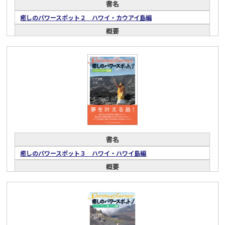
書名
癒しのパワースポット２ ハワイ・カウアイ島編
概要
神秘の島・カウアイ島のエナジーに触れ、フラの聖地を訪ねるスピ
リチュアルな旅。ハワイ・スピリチュアル案内第２弾。
ジャンル
スピリチュアル・精神世界
実用(暮らし)
著者
レイア 高橋
千田 育
ISBN
9784862041449
書名
出版年月日
癒しのパワースポット３ ハワイ・ハワイ島編
2010/06/10
概要
本体価格
ハワイ在住20年のカリスマ・ヒーリング・セラピストが、ハワイ島
本体1,600円＋税
の選りすぐりのパワースポットを紹介、聖地巡礼をサポートしま
す。
ジャンル
スピリチュアル・精神世界
実用(暮らし)