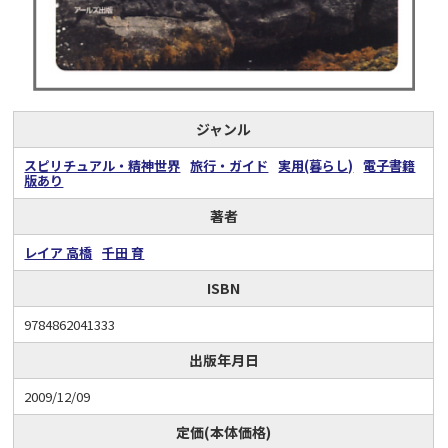
ジャンル
スピリチュアル・精神世界
旅行・ガイド
実用(暮らし)
電子書籍
版あり
著者
レイア 高橋
千田 育
ISBN
9784862041333
出版年月日
2009/12/09
定価(本体価格)