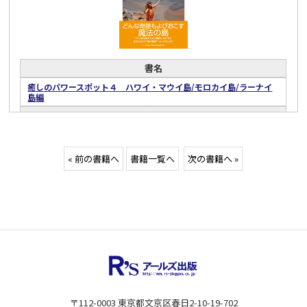
著者
レイア 高橋
千田 育
ISBN
書名
9784862041739
癒しのパワースポット４ ハワイ・マウイ島/モロカイ島/ラーナイ
出版年月日
島編
2010/12/02
概要
本体価格
ハワイ在住20年のカリスマ・ヒーリング・セラピストが、マウイ
本体1,600円＋税
島、モロカイ島・ラーナイ島の選りすぐりのパワースポットを紹
介。
« 前の書籍へ
書籍一覧へ
次の書籍へ »
ジャンル
スピリチュアル・精神世界
実用(暮らし)
著者
レイア 高橋
千田 育
ISBN
9784862041883
出版年月日
〒112-0003 東京都文京区春日2-10-19-702
2011/08/20