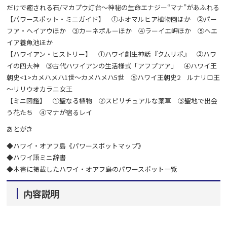
だけで癒される石/マカプウ灯台～神秘の生命エナジー“マナ”があふれる
【パワースポット・ミニガイド】 ①ホオマルヒア植物園ほか ②パー
フア・ヘイアウほか ③カーネポルーほか ④ラーイエ岬ほか ⑤ヘエ
イア養魚池ほか
【ハワイアン・ヒストリー】 ①ハワイ創生神話『クムリポ』 ②ハワ
イの四大神 ③古代ハワイアンの生活様式「アフプアア」 ④ハワイ王
朝史<1>カメハメハ1世～カメハメハ5世 ⑤ハワイ王朝史2 ルナリロ王
～リリウオカラニ女王
【ミニ図鑑】 ①聖なる植物 ②スピリチュアルな薬草 ③聖地で出会
う花たち ④マナが宿るレイ
あとがき
◆ハワイ・オアフ島《パワースポットマップ》
◆ハワイ語ミニ辞書
◆本書に掲載したハワイ・オアフ島のパワースポット一覧
内容説明