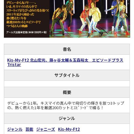
書名
Kis-My-Ft2 北山宏光、藤ヶ谷太輔＆玉森裕太 エピソードプラス
Tristar
サブタイトル
概要
デビューから1年。キスマイの真ん中で飛切りの輝きを放つ3トップ
の、熱く燃えた1年を厳選200カットとｴﾋﾟｿｰﾄﾞで綴る！
ジャンル
ジャンル
芸能
ジャニーズ
Kis-My-Ft2