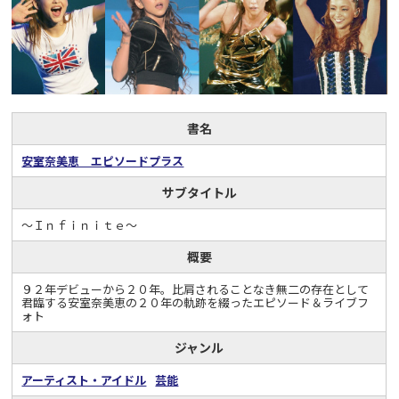
書名
安室奈美恵 エピソードプラス
サブタイトル
～Ｉｎｆｉｎｉｔｅ～
概要
９２年デビューから２０年。比肩されることなき無二の存在として
君臨する安室奈美恵の２０年の軌跡を綴ったエピソード＆ライブフ
ォト
ジャンル
アーティスト・アイドル
芸能