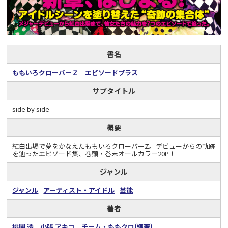
書名
ももいろクローバーＺ エピソードプラス
サブタイトル
side by side
概要
紅白出場で夢をかなえたももいろクローバーZ。デビューからの軌跡
を辿ったエピソード集、巻頭・巻末オールカラー20P！
ジャンル
ジャンル
アーティスト・アイドル
芸能
著者
桃園 透
小張 アキコ
チーム・ももクロ(編著)