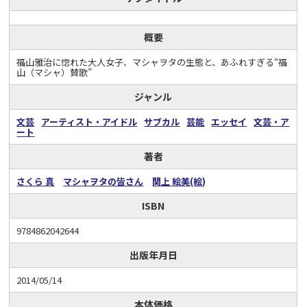
概要
福山雅治に惚れた大人女子、マシャヲタの生態と、あふれすぎる“福
山（マシャ）賛歌”
ジャンル
文芸
アーティスト・アイドル
サブカル
芸能
エッセイ
文芸・ア
ート
著者
さくら 真
マシャヲタの皆さん
関上 絵美(絵)
ISBN
9784862042644
出版年月日
2014/05/14
本体価格