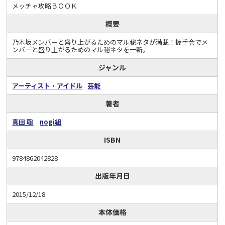
メッチャ攻略ＢＯＯＫ
概要
乃木坂メンバーと盛り上がるためのマル秘ネタが満載！握手会でメ
ンバーと盛り上がるためのマル秘ネタを一新。
ジャンル
アーティスト・アイドル
芸能
著者
真田 聡
nogi組
ISBN
9784862042828
出版年月日
2015/12/18
本体価格