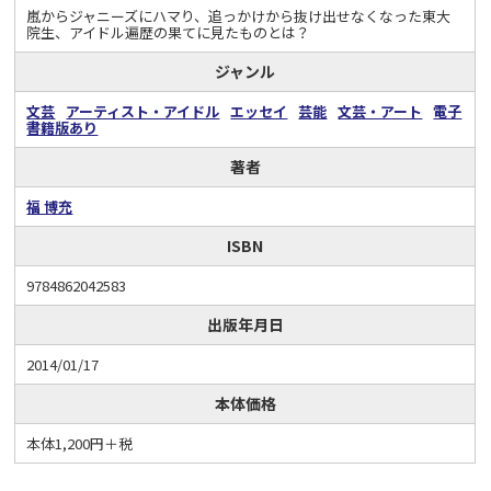
嵐からジャニーズにハマり、追っかけから抜け出せなくなった東大
院生
、アイドル遍歴の果てに見たものとは？
ジャンル
文芸
アーティスト・アイドル
エッセイ
芸能
文芸・アート
電子
書籍版あり
著者
福 博充
ISBN
9784862042583
出版年月日
2014/01/17
本体価格
本体1,200円＋税