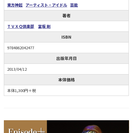
東方神起
アーティスト・アイドル
芸能
著者
ＴＶＸＱ倶楽部
富坂 剛
ISBN
9784862042477
出版年月日
2013/04/12
本体価格
本体1,300円＋税