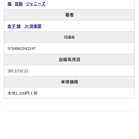
嵐
芸能
ジャニーズ
著者
金子 健
Jr.倶楽部
ISBN
9784862042347
出版年月日
2012/10/22
本体価格
本体1,300円＋税